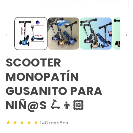
SCOOTER
MONOPATÍN
GUSANITO PARA
NIÑ@S 🛴👦🏻
★
★
★
★
★
148 reseñas