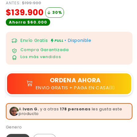
ANTES:
$199.900
$139.900
30
%
Ahorra $60.000
Envío Gratis
• Disponible
Compra Garantizada
Los más vendidos
ORDENA AHORA
ENVIO GRATIS + PAGA EN CASA👆🏻
A
Isabella G.
y a otras
178 personas
les gusta
este producto
Genero