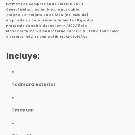
Formato de compresión de vídeo: H.265 +
Conectividad: inalámbrica o por cable
Tarjeta SD: Tarjeta SD de 128G (no incluida)
Ángulo de visión: aproximadamente 90 grados
Protocolo de cable de red: Wi-Fi/802,11/B/G
Modo nocturno: visión nocturna infrarroja + LED a todo color
Sistemas móviles compatibles: Android/ios
Incluye:
1 cámara exterior
1 manual