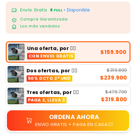
Envío Gratis
• Disponible
Compra Garantizada
Los más vendidos
Una oferta, por 👉🏻
$159.900
CON ENVIO GRATIS
$319.800
Dos ofertas, por 👉🏻
$239.900
50% DCTO 2ª UND
$479.700
Tres ofertas, por 👉🏻
$319.800
PAGA 2, LLEVA 3
ORDENA AHORA
ENVIO GRATIS + PAGA EN CASA👆🏻