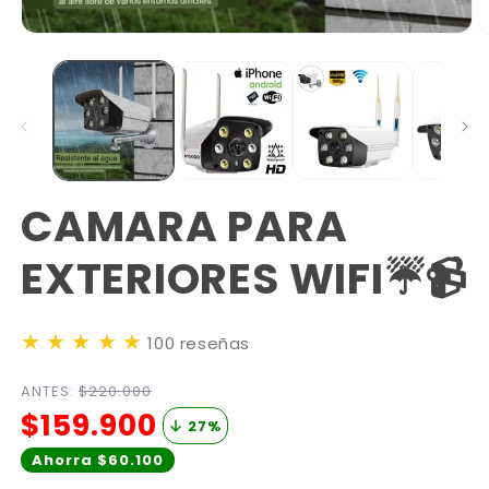
CAMARA PARA
EXTERIORES WIFI☔📹
★
★
★
★
★
100 reseñas
ANTES:
$220.000
$159.900
27
%
Ahorra $60.100