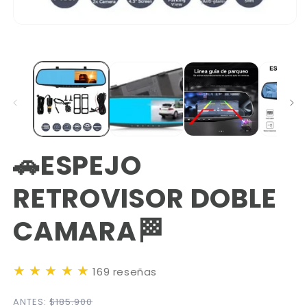
🚗ESPEJO
RETROVISOR DOBLE
CAMARA🏁
★
★
★
★
★
169 reseñas
ANTES:
$185.900