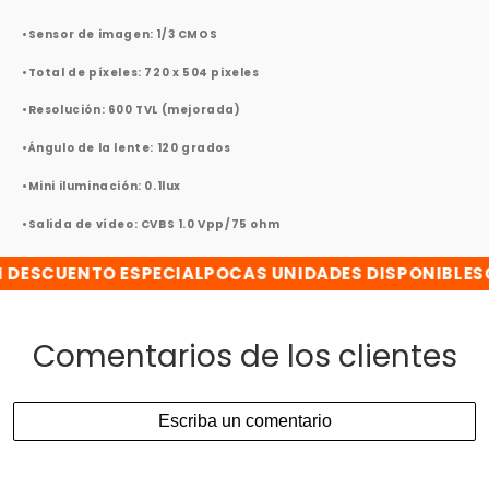
•Sensor de imagen: 1/3 CMOS
•Total de píxeles: 720 x 504 pixeles
•Resolución: 600 TVL (mejorada)
•Ángulo de la lente: 120 grados
•Mini iluminación: 0.1lux
•Salida de vídeo: CVBS 1.0 Vpp/75 ohm
ESCUENTO ESPECIAL
POCAS UNIDADES DISPONIBLES
CO
Comentarios de los clientes
Escriba un comentario