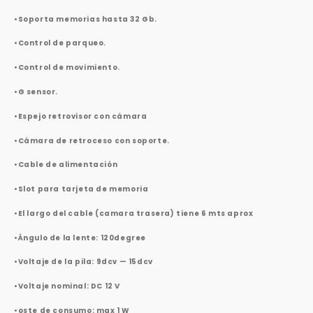
Γ
•Soporta memorias hasta 32 Gb.
•Control de parqueo.
•Control de movimiento.
•G sensor.
•Espejo retrovisor con cámara
•Cámara de retroceso con soporte.
•Cable de alimentación
•Slot para tarjeta de memoria
•El largo del cable (camara trasera) tiene 6 mts aprox
•Ángulo de la lente: 120degree
•Voltaje de la pila: 9dcv — 15dcv
•Voltaje nominal: DC 12 V
•oste de consumo: max 1 W