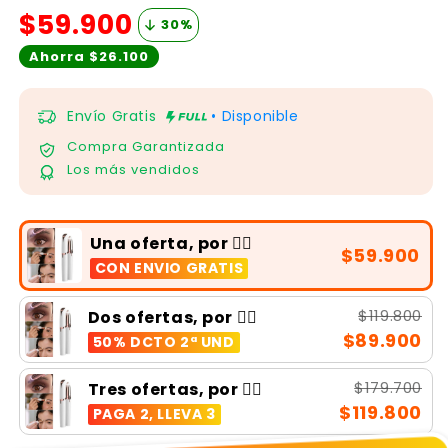
$59.900
30
%
Ahorra $26.100
Envío Gratis
• Disponible
Compra Garantizada
Los más vendidos
Una oferta, por 👉🏻
$59.900
CON ENVIO GRATIS
$119.800
Dos ofertas, por 👉🏻
$89.900
50% DCTO 2ª UND
$179.700
Tres ofertas, por 👉🏻
$119.800
PAGA 2, LLEVA 3