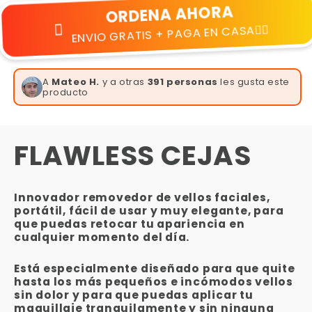
Γ
ORDENA AHORA
ENVIO GRATIS + PAGA EN CASA👆🏻
A
Mateo H.
y a otras
391 personas
les gusta este
producto
FLAWLESS CEJAS
Innovador removedor de vellos faciales,
portátil, fácil de usar y muy elegante, para
que puedas retocar tu apariencia en
cualquier momento del día.
Está especialmente diseñado para que quite
hasta los más pequeños e incómodos vellos
sin dolor y para que puedas aplicar tu
maquillaje tranquilamente y sin ninguna