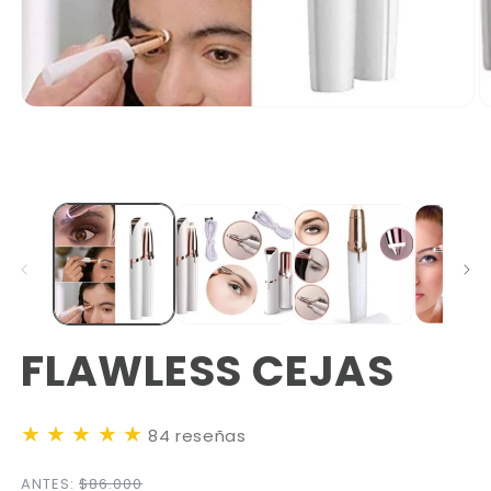
FLAWLESS CEJAS
★
★
★
★
★
84 reseñas
ANTES:
$86.000