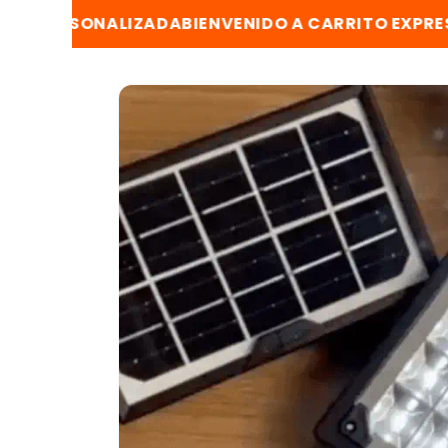
Ir
directamente
SONALIZADA
BIENVENIDO A CARRITO EXPRESS
📞 ATE
al contenido
Ir
directamente
a la
información
del producto