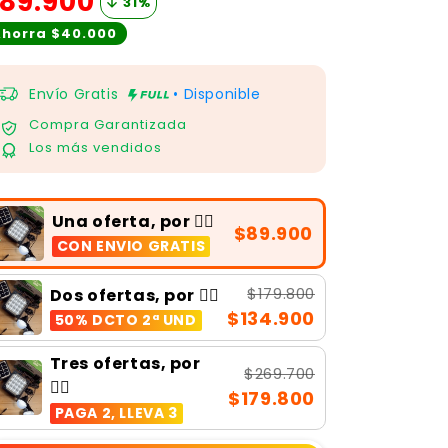
89.900
31
%
horra $40.000
Envío Gratis
• Disponible
Compra Garantizada
Los más vendidos
Una oferta, por 👉🏻
$89.900
CON ENVIO GRATIS
$179.800
Dos ofertas, por 👉🏻
$134.900
50% DCTO 2ª UND
Tres ofertas, por
$269.700
👉🏻
$179.800
PAGA 2, LLEVA 3