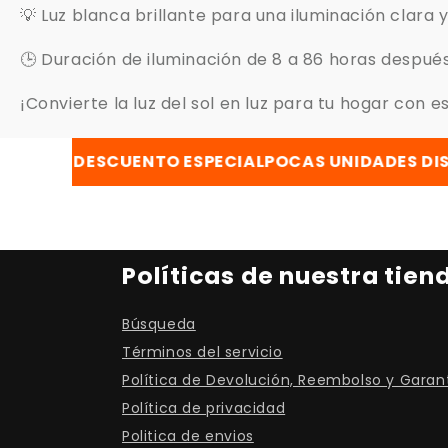
💡 Luz blanca brillante para una iluminación clara y
🕒 Duración de iluminación de 8 a 86 horas despu
¡Convierte la luz del sol en luz para tu hogar con 
SCUENTO ESPECIAL
POCAS UNIDADES DISPONIBLES
C
Políticas de nuestra tien
Búsqueda
Términos del servicio
Política de Devolución, Reembolso y Garan
Política de privacidad
Politica de envios