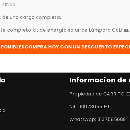
 nítida.
és de una carga completa.
este completo kit de energía solar de Lámpara CcL! 🏡
OMPRA HOY CON UN DESCUENTO ESPECIAL
POCAS U
da
Informacion de
Propiedad de CARRITO E
Nit: 900736559-9
tía
WhatsApp: 3137585689