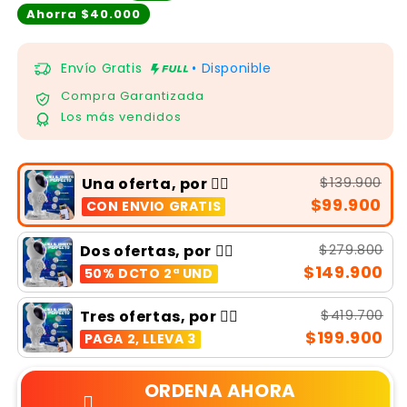
Ahorra $40.000
Envío Gratis
• Disponible
Compra Garantizada
Los más vendidos
$139.900
Una oferta, por 👉🏻
$99.900
CON ENVIO GRATIS
$279.800
Dos ofertas, por 👉🏻
$149.900
50% DCTO 2ª UND
$419.700
Tres ofertas, por 👉🏻
$199.900
PAGA 2, LLEVA 3
ORDENA AHORA