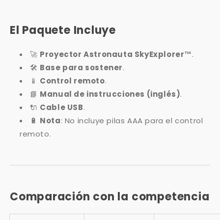
El Paquete Incluye
🚀
Proyector Astronauta SkyExplorer™
.
🛠️
Base para sostener
.
📱
Control remoto
.
📘
Manual de instrucciones (inglés)
.
🔌
Cable USB
.
🔋
Nota
: No incluye pilas AAA para el control
remoto.
Comparación con la competencia