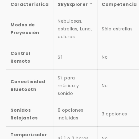
Característica
SkyExplorer™
Competencia
Nebulosas,
Modos de
estrellas, Luna,
Sólo estrellas
Proyección
colores
Control
Sí
No
Remoto
Sí, para
Conectividad
música y
No
Bluetooth
sonido
Sonidos
8 opciones
3 opciones
Relajantes
incluidas
Temporizador
Sí, 1 o 2 horas
No