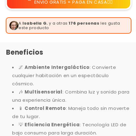
ENVIO GRATIS + PAGA EN CASA👆🏻
A
Isabella G.
y a otras
176 personas
les gusta
este producto
Beneficios
🌌
Ambiente Intergaláctico
: Convierte
cualquier habitación en un espectáculo
cósmico.
🎶
Multisensorial
: Combina luz y sonido para
una experiencia única.
📱
Control Remoto
: Maneja todo sin moverte
de tu lugar.
💡
Eficiencia Energética
: Tecnología LED de
bajo consumo para larga duración.