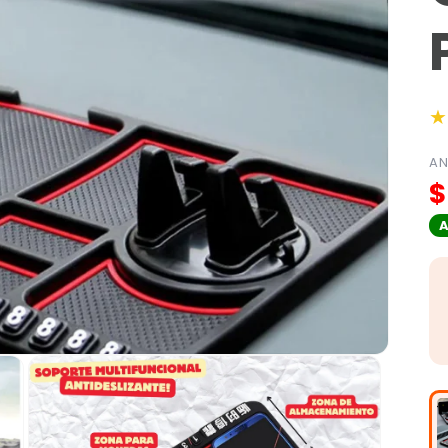
★
AN
$
A