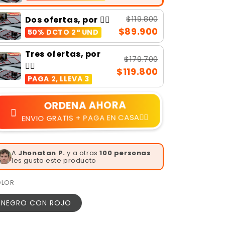
$119.800
Dos ofertas, por 👉🏻
$89.900
50% DCTO 2ª UND
Tres ofertas, por
$179.700
👉🏻
$119.800
PAGA 2, LLEVA 3
ORDENA AHORA
ENVIO GRATIS + PAGA EN CASA👆🏻
A
Jhonatan P.
y a otras
100 personas
les gusta este producto
LOR
NEGRO CON ROJO