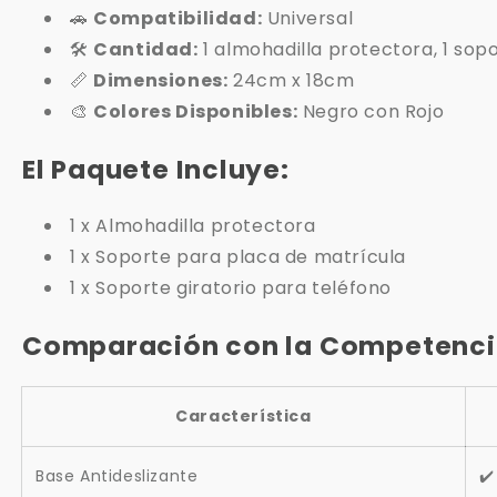
🚗
Compatibilidad:
Universal
🛠️
Cantidad:
1 almohadilla protectora, 1 sop
📏
Dimensiones:
24cm x 18cm
🎨
Colores Disponibles:
Negro con Rojo
El Paquete Incluye:
1 x Almohadilla protectora
1 x Soporte para placa de matrícula
1 x Soporte giratorio para teléfono
Comparación con la Competenci
Característica
Base Antideslizante
✔️