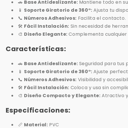
🚗
Base Antideslizante:
Mantiene todo en su 
📱
Soporte Giratorio de 360°:
Ajusta tu dispo
📞
Números Adhesivos:
Facilita el contacto.
🛠️
Fácil Instalación:
Sin necesidad de herram
🎨
Diseño Elegante:
Complementa cualquier i
Características:
🚗
Base Antideslizante:
Seguridad para tus 
📱
Soporte Giratorio de 360°:
Ajuste perfect
📞
Números Adhesivos:
Visibilidad y accesibi
🛠️
Fácil Instalación:
Coloca y usa sin compli
🎨
Diseño Compacto y Elegante:
Atractivo y
Especificaciones:
📏
Material:
PVC