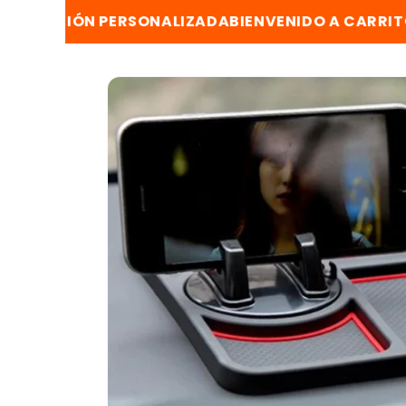
Ir
directamente
N PERSONALIZADA
BIENVENIDO A CARRITO EXPRESS

al contenido
Ir
directamente
a la
información
del producto