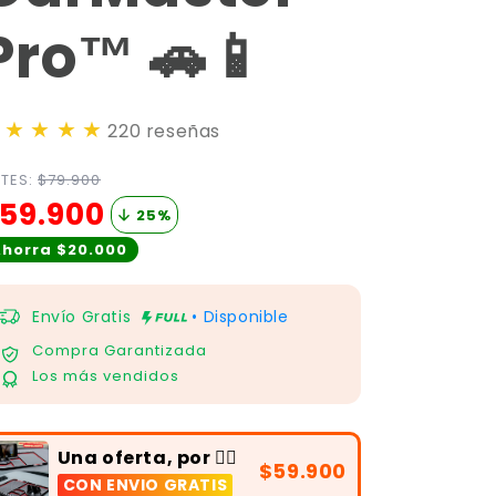
Pro™ 🚗📱
★
★
★
★
220 reseñas
TES:
$79.900
59.900
25
%
horra $20.000
Envío Gratis
• Disponible
Compra Garantizada
Los más vendidos
Una oferta, por 👉🏻
$59.900
CON ENVIO GRATIS