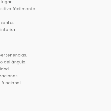
lugar.
sitivo fácilmente.
ientas.
nterior.
pertenencias.
o del ángulo.
lidad.
caciones.
 funcional.