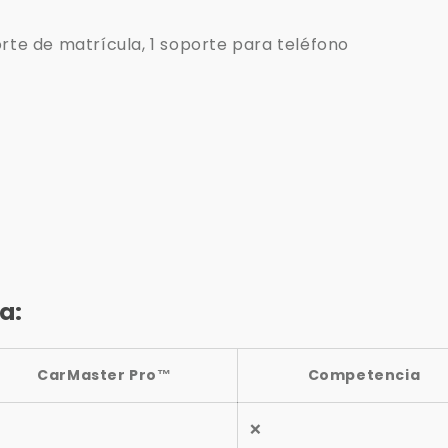
orte de matrícula, 1 soporte para teléfono
a:
CarMaster Pro™
Competencia
❌