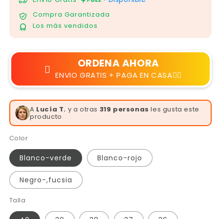
Γ
Compra Garantizada
Los más vendidos
ORDENA AHORA
ENVIO GRATIS + PAGA EN CASA👆🏻
A
Mateo R.
y a otras
319 personas
les gusta este
producto
Color
Blanco-verde
Blanco-rojo
Negro-,fucsia
Talla