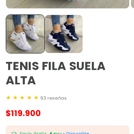
TENIS FILA SUELA
ALTA
★
★
★
★
★
93 reseñas
$119.900
Envío Gratis
• Disponible