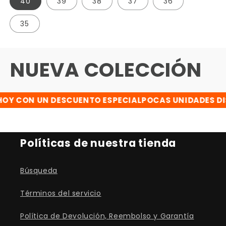
40
39
38
37
36
35
NUEVA COLECCIÓN
Y CON UN DESCUENTO ESPECIAL
POCAS UNIDADES DIS
Políticas de nuestra tienda
Búsqueda
Términos del servicio
Política de Devolución, Reembolso y Garantía