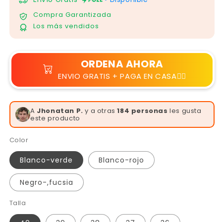
Γ
Compra Garantizada
Los más vendidos
ORDENA AHORA
ENVIO GRATIS + PAGA EN CASA👆🏻
A
Valeria R.
y a otras
184 personas
les gusta
este producto
Color
Blanco-verde
Blanco-rojo
Negro-,fucsia
Talla