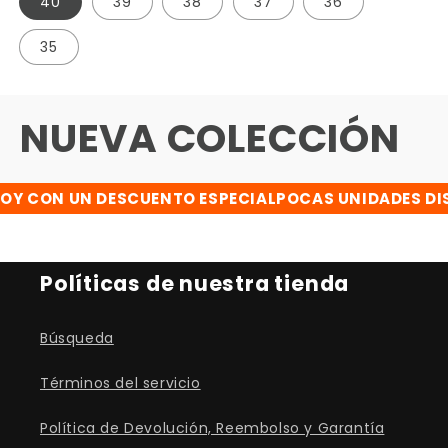
40
39
38
37
36
35
NUEVA COLECCIÓN
 CON UN DESCUENTO ESPECIAL
POCAS UNIDADES DISP
Políticas de nuestra tienda
Búsqueda
Términos del servicio
Política de Devolución, Reembolso y Garantía