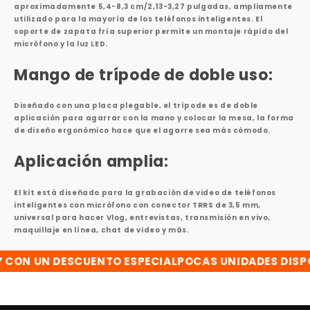
aproximadamente 5,4-8,3 cm/2,13-3,27 pulgadas, ampliamente
utilizado para la mayoría de los teléfonos inteligentes. El
soporte de zapata fría superior permite un montaje rápido del
micrófono y la luz LED.
Mango de trípode de doble uso:
Diseñado con una placa plegable, el trípode es de doble
aplicación para agarrar con la mano y colocar la mesa, la forma
de diseño ergonómico hace que el agarre sea más cómodo.
Aplicación amplia:
El kit está diseñado para la grabación de video de teléfonos
inteligentes con micrófono con conector TRRS de 3,5 mm,
universal para hacer Vlog, entrevistas, transmisión en vivo,
maquillaje en línea, chat de video y más.
ON UN DESCUENTO ESPECIAL
POCAS UNIDADES DISPON