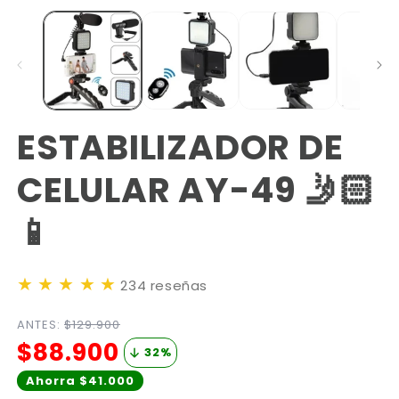
ESTABILIZADOR DE
CELULAR AY-49 🤳🏻
📱
★
★
★
★
★
234 reseñas
ANTES:
$129.900
$88.900
32
%
Ahorra $41.000