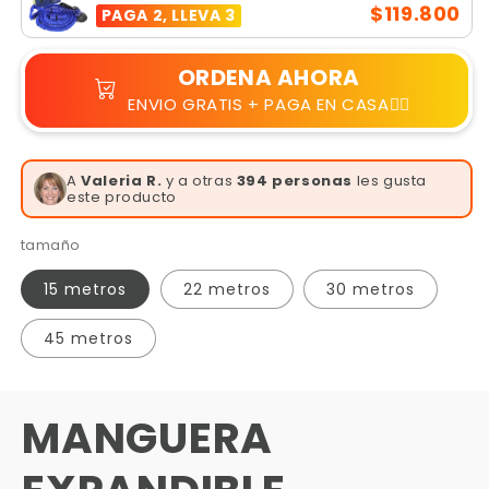
$119.800
PAGA 2, LLEVA 3
ORDENA AHORA
ENVIO GRATIS + PAGA EN CASA👆🏻
A
Valeria R.
y a otras
394 personas
les gusta
este producto
tamaño
15 metros
22 metros
30 metros
45 metros
MANGUERA