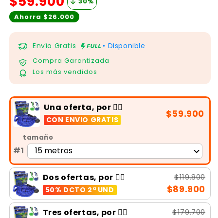
$59.900
30
%
Ahorra $26.000
Envío Gratis
• Disponible
Compra Garantizada
Los más vendidos
Una oferta, por 👉🏻
$59.900
CON ENVIO GRATIS
tamaño
#1
$119.800
Dos ofertas, por 👉🏻
$89.900
50% DCTO 2ª UND
$179.700
Tres ofertas, por 👉🏻