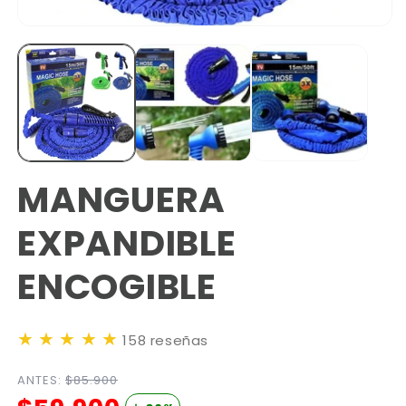
MANGUERA
EXPANDIBLE
ENCOGIBLE
★
★
★
★
★
158 reseñas
ANTES:
$85.900