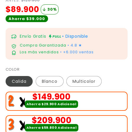
ANTES:
$128.900
$89.900
30
%
Ahorra $39.000
Envío Gratis
• Disponible
Compra Garantizada
• 4.8 ★
Los más vendidos
• +6.000 ventas
COLOR
Calida
Blanco
Multicolor
$149.900
Ahorra $29.900 Adicional
$209.900
Ahorra $59.800 Adicional