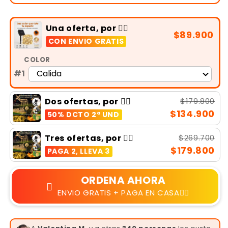
Una oferta, por 👉🏻
$89.900
CON ENVIO GRATIS
COLOR
#1
$179.800
Dos ofertas, por 👉🏻
$134.900
50% DCTO 2ª UND
$269.700
Tres ofertas, por 👉🏻
$179.800
PAGA 2, LLEVA 3
ORDENA AHORA
ENVIO GRATIS + PAGA EN CASA👆🏻