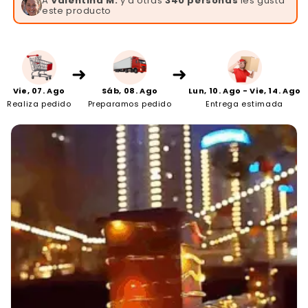
A
Valeria M.
y a otras
340 personas
les gusta
este producto
➜
➜
Vie, 07. Ago
Sáb, 08. Ago
Lun, 10. Ago - Vie, 14. Ago
Realiza pedido
Preparamos pedido
Entrega estimada