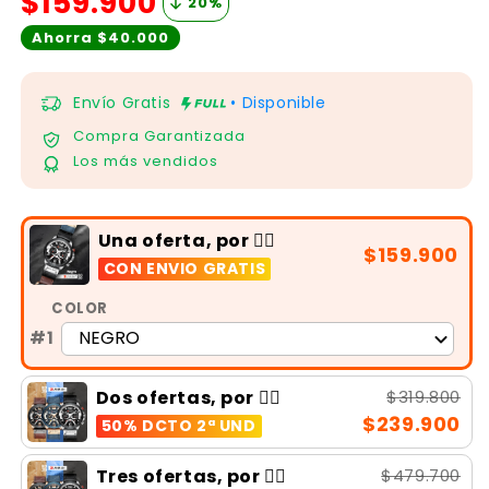
$159.900
20
%
Ahorra $40.000
Envío Gratis
• Disponible
Compra Garantizada
Los más vendidos
Una oferta, por 👉🏻
$159.900
CON ENVIO GRATIS
COLOR
#1
$319.800
Dos ofertas, por 👉🏻
$239.900
50% DCTO 2ª UND
$479.700
Tres ofertas, por 👉🏻