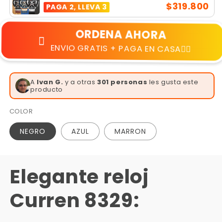
$319.800
PAGA 2, LLEVA 3
ORDENA AHORA
ENVIO GRATIS + PAGA EN CASA👆🏻
A
Ivan G.
y a otras
301 personas
les gusta este
producto
COLOR
NEGRO
AZUL
MARRON
Elegante reloj
Curren 8329: