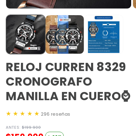
RELOJ CURREN 8329
CRONOGRAFO
MANILLA EN CUERO⌚
★
★
★
★
★
296 reseñas
ANTES:
$199.900