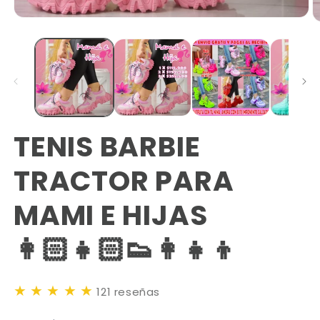
TENIS BARBIE
TRACTOR PARA
MAMI E HIJAS
👩🏻‍👧🏻👟👩‍👧‍👦
★
★
★
★
★
121 reseñas