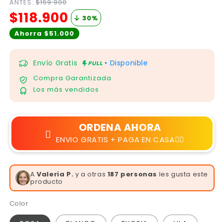
ANTES:
$169.900
$118.900
30
%
Ahorra $51.000
Envío Gratis
• Disponible
Compra Garantizada
Los más vendidos
ORDENA AHORA
ENVIO GRATIS + PAGA EN CASA👆🏻
A
Valentina M.
y a otras
187 personas
les gusta
este producto
Color