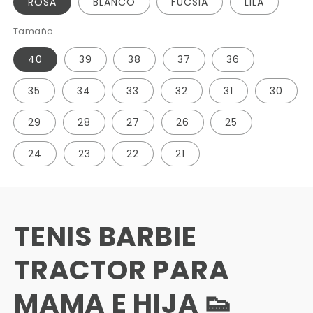
Γ
ROSA
BLANCO
FUCSIA
LILA
Tamaño
40
39
38
37
36
35
34
33
32
31
30
29
28
27
26
25
24
23
22
21
TENIS BARBIE
TRACTOR PARA
MAMA E HIJA 👟