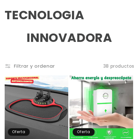
Ir
directamente
C
TECNOLOGIA
al contenido
o
INNOVADORA
l
e
Filtrar y ordenar
38 productos
c
c
i
ó
n
Oferta
Oferta