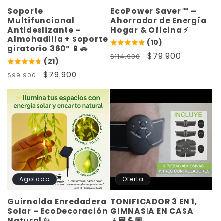
:
Soporte
EcoPower Saver™ –
Multifuncional
Ahorrador de Energía
Antideslizante –
Hogar & Oficina ⚡
Almohadilla + Soporte
(10)
giratorio 360° 📱🚗
Precio
Precio
$79.900
$114.900
(21)
habitual
de
Precio
Precio
$79.900
$99.900
oferta
habitual
de
oferta
Agotado
Oferta
Guirnalda Enredadera
TONIFICADOR 3 EN 1,
Solar – EcoDecoración
GIMNASIA EN CASA
Natural ✨
🧘🏼💪🏼