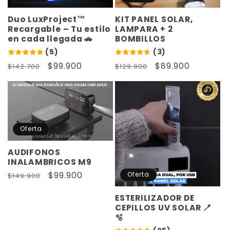
Duo LuxProject™
KIT PANEL SOLAR,
Recargable – Tu estilo
LAMPARA + 2
en cada llegada 🚗
BOMBILLOS
(5)
(3)
Precio
Precio
$99.900
Precio
Precio
$89.900
$142.700
$129.900
habitual
de
habitual
de
oferta
oferta
Oferta
AUDIFONOS
INALAMBRICOS M9
Precio
Precio
$99.900
Oferta
$149.900
habitual
de
ESTERILIZADOR DE
oferta
CEPILLOS UV SOLAR 🪥
🫧