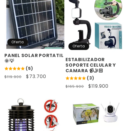
Oferta
Oferta
PANEL SOLAR PORTATIL
ESTABILIZADOR
🌞💡
SOPORTE CELULAR Y
(5)
CAMARA 📹🤳🏻
Precio
Precio
$73.700
$119.900
(3)
habitual
de
Precio
Precio
$119.900
$165.900
oferta
habitual
de
oferta