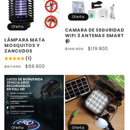
Γ
Oferta
Oferta
CAMARA DE SEGURIDAD
WIFI 3 ANTENAS SMART
LÁMPARA MATA
📹
MOSQUITOS Y
Precio
Precio
$119.900
$149.900
ZANCUDOS
habitual
de
(1)
oferta
Precio
Precio
$69.900
$97.000
habitual
de
oferta
Oferta
Oferta