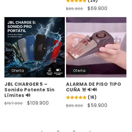
(25)
Precio
Precio
$69.900
$85.900
habitual
de
oferta
Oferta
Oferta
JBL CHARGER 5 –
ALARMA DE PISO TIPO
Sonido Potente Sin
CUÑA 🚨🔉🔊
Límites 🔊
(16)
Precio
Precio
$109.900
$157.000
Precio
Precio
$59.900
$85.900
habitual
de
habitual
de
oferta
oferta