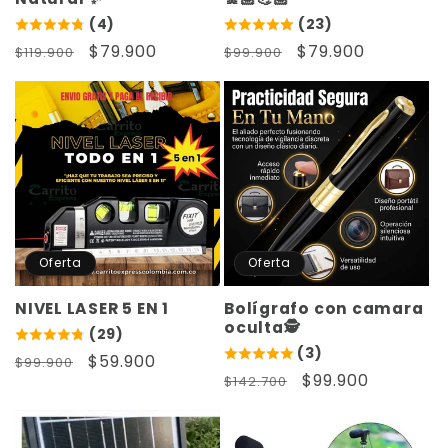
(4)
(23)
Precio
Precio
$79.900
Precio
Precio
$79.900
$119.900
$99.900
habitual
de
habitual
de
oferta
oferta
Oferta
Oferta
NIVEL LASER 5 EN 1
Bolígrafo con camara
oculta🕵️
(29)
(3)
Precio
Precio
$59.900
$99.900
Precio
Precio
$99.900
$142.700
habitual
de
habitual
de
oferta
oferta